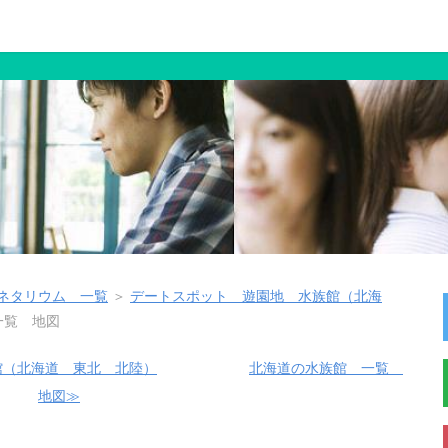
ネタリウム 一覧
＞
デートスポット 遊園地 水族館（北海
一覧 地図
館（北海道 東北 北陸）
北海道の水族館 一覧
地図≫