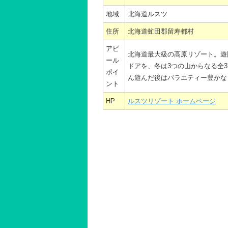
地域
北海道ルスツ
住所
北海道虻田郡留寿都村
アピ
北海道最大級の高原リゾート。遊
ール
ドアを、冬は3つの山からなる全
ポイ
ん遊んだ後はバラエティー豊かな
ント
HP
ルスツリゾート ホームページ