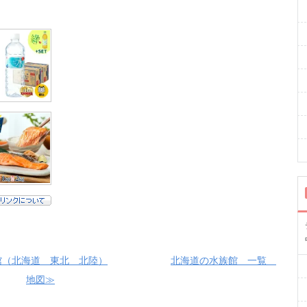
館（北海道 東北 北陸）
北海道の水族館 一覧
地図≫