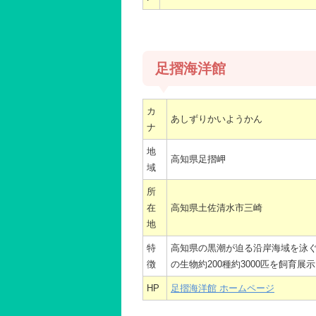
足摺海洋館
カ
あしずりかいようかん
ナ
地
高知県足摺岬
域
所
在
高知県土佐清水市三崎
地
特
高知県の黒潮が迫る沿岸海域を泳
徴
の生物約200種約3000匹を飼育展
HP
足摺海洋館 ホームページ