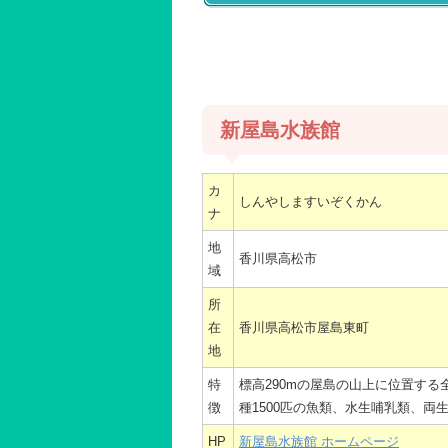
新屋島水族館
カ
しんやしますいぞくかん
ナ
地
香川県高松市
域
所
在
香川県高松市屋島東町
地
特
標高290mの屋島の山上に位置する
徴
種1500匹の魚類、水生哺乳類、両
HP
新屋島水族館 ホームページ