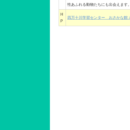
性あふれる動物たちにも出会えます
H
四万十川学習センター おさかな館 
P