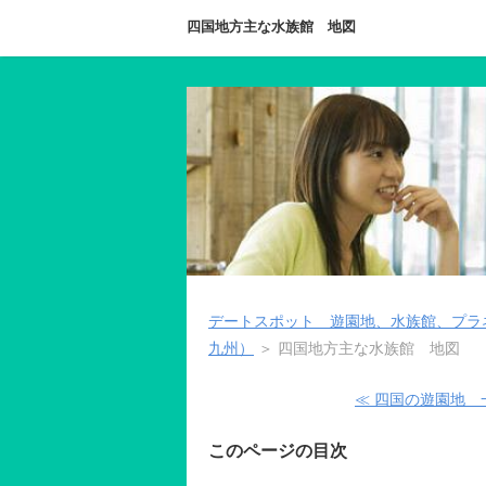
四国地方主な水族館 地図
デートスポット 遊園地、水族館、プラ
九州）
＞ 四国地方主な水族館 地図
≪ 四国の遊園地 
このページの目次