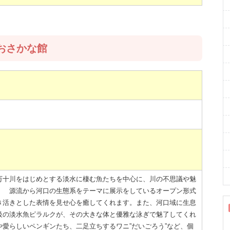
おさかな館
十川をはじめとする淡水に棲む魚たちを中心に、川の不思議や魅
。 源流から河口の生態系をテーマに展示をしているオープン形式
き活きとした表情を見せ心を癒してくれます。また、河口域に生息
級の淡水魚ピラルクが、その大きな体と優雅な泳ぎで魅了してくれ
愛らしいペンギンたち、二足立ちするワニ”だいごろう”など、個