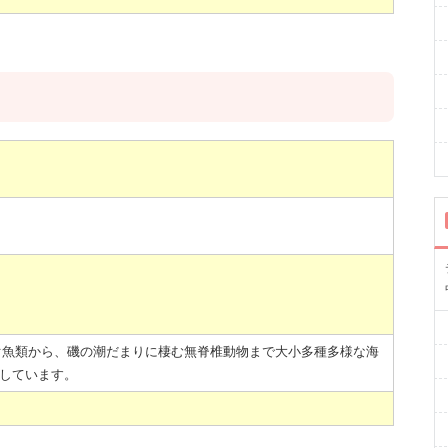
ぐ魚類から、磯の潮だまりに棲む無脊椎動物まで大小多種多様な海
示しています。