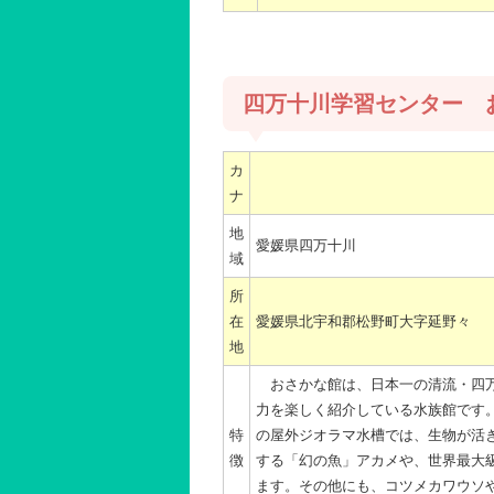
四万十川学習センター 
カ
ナ
地
愛媛県四万十川
域
所
在
愛媛県北宇和郡松野町大字延野々
地
おさかな館は、日本一の清流・四万
力を楽しく紹介している水族館です
特
の屋外ジオラマ水槽では、生物が活
徴
する「幻の魚」アカメや、世界最大
ます。その他にも、コツメカワウソや