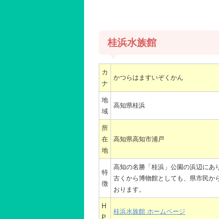
桂浜水族館
カ
かつらはますいぞくかん
ナ
地
高知県桂浜
域
所
在
高知県高知市浦戸
地
高知の名勝「桂浜」公園の浜辺にあり
特
古くから博物館としても、県市民か
徴
おります。
H
桂浜水族館 ホームページ
P