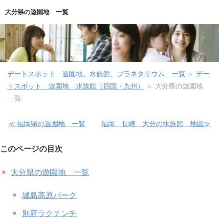
大分県の遊園地 一覧
デートスポット 遊園地、水族館、プラネタリウム 一覧
＞
デー
トスポット 遊園地 水族館（四国・九州）
＞ 大分県の遊園地
一覧
≪ 福岡県の遊園地 一覧
福岡 長崎 大分の水族館 地図≫
このページの目次
大分県の遊園地 一覧
城島高原パーク
別府ラクテンチ