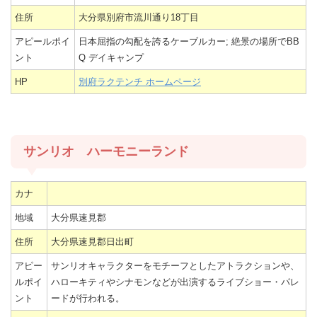
住所
大分県別府市流川通り18丁目
アピールポイ
日本屈指の勾配を誇るケーブルカー; 絶景の場所でBB
ント
Q デイキャンプ
HP
別府ラクテンチ ホームページ
サンリオ ハーモニーランド
カナ
地域
大分県速見郡
住所
大分県速見郡日出町
アピー
サンリオキャラクターをモチーフとしたアトラクションや、
ルポイ
ハローキティやシナモンなどが出演するライブショー・パレ
ント
ードが行われる。